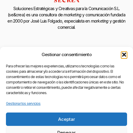
Soluciones Estratégicas y Creativas para la Comunicación S.L.
(se&crea) es una consultora de
marketing
y comunicación fundada
en 2000 por José Luis Folgado, especialista en
marketing
y gestión
comercial.
Legal
Gestionar consentimiento
Para ofrecer las mejores experiencias, utilizamos tecnologías como las
cookies para almacenar y/o acceder a la información del dispositivo. El
Contacto
Descargo de Responsabilidad
consentimiento de estas tecnologías nos permitirá procesar datos como el
comportamiento de navegación o las identificaciones únicas en este sitio. No
Plaza De La Creu, 6 bajo
consentir o retirar el consentimiento, puede afectar negativamente a ciertas
46930 - Quart De Poblet
características y funciones.
Valencia
Gestionar los servicios
© 2026 S.E.CREA
Aceptar
Denegar