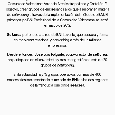
Comunidad Valenciana: Valencia Área Metropolitana y Castellón. El
objetivo, crear grupos de empresarios a los que asesorar en materia
de
networking
a través de la implementación del método de
BNI
. El
primer grupo
BNI
Profesional de la Comunidad Valenciana se lanzó
en mayo de 2012.
Se&crea
pertenece a la red de
BNI
Levante, que asesora y forma
en
marketing
relacional y
networking
a más de un millar de
empresarios.
Desde entonces,
José Luis Folgado
, socio-director de
se&crea
,
ha participado en el lanzamiento y posterior gestión de más de 20
grupos de
networking
.
En la actualidad hay 15 grupos operativos con más de 400
empresarios implementando el método de
BNI
en las dos regiones
de la franquicia que dirige
se&crea
.